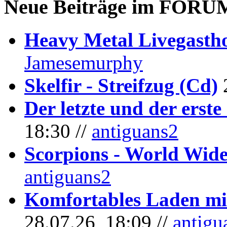
Neue Beiträge im
FORU
Heavy Metal Livegastho
Jamesemurphy
Skelfir - Streifzug (Cd)
Der letzte und der erste
18:30 //
antiguans2
Scorpions - World Wide
antiguans2
Komfortables Laden mit
28.07.26, 18:09 //
antigu