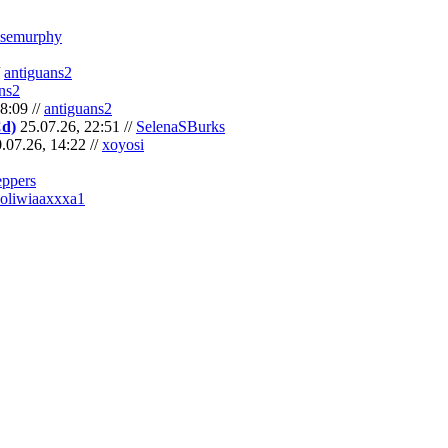
semurphy
/
antiguans2
ns2
8:09 //
antiguans2
Cd)
25.07.26, 22:51 //
SelenaSBurks
.07.26, 14:22 //
xoyosi
eppers
oliwiaaxxxa1