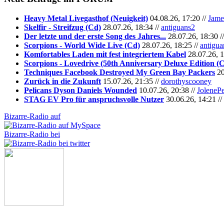
Heavy Metal Livegasthof (Neuigkeit)
04.08.26, 17:20 //
Jame
Skelfir - Streifzug (Cd)
28.07.26, 18:34 //
antiguans2
Der letzte und der erste Song des Jahres...
28.07.26, 18:30 /
Scorpions - World Wide Live (Cd)
28.07.26, 18:25 //
antigua
Komfortables Laden mit fest integriertem Kabel
28.07.26, 1
Scorpions - Lovedrive (50th Anniversary Deluxe Edition (
Techniques Facebook Destroyed My Green Bay Packers
20
Zurück in die Zukunft
15.07.26, 21:35 //
dorothyscooney
Pelicans Dyson Daniels Wounded
10.07.26, 20:38 //
JoleneP
STAG EV Pro für anspruchsvolle Nutzer
30.06.26, 14:21 //
Bizarre-Radio auf
Bizarre-Radio bei