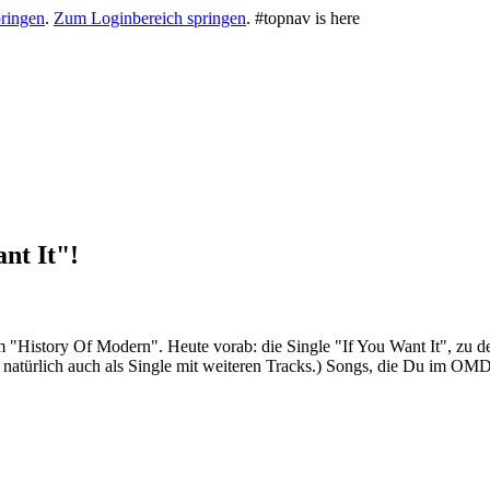
ringen
.
Zum Loginbereich springen
.
#topnav is here
nt It"!
istory Of Modern". Heute vorab: die Single "If You Want It", zu der es
 natürlich auch als Single mit weiteren Tracks.) Songs, die Du im O