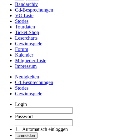
Bandarchiv
Cd-Besprechungen
VÖ Liste
Stories
Tourdaten
Ticket-Shop
Lesercharts
Gewinnspiele
Forum
Kalender
Mitglieder Liste
Impressum
Neuigkeiten
Cd-Besprechungen
Stories
Gewinnspiele
Login
Passwort
Automatisch einloggen