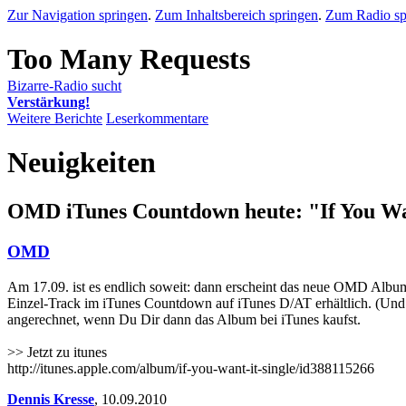
Zur Navigation springen
.
Zum Inhaltsbereich springen
.
Zum Radio sp
Bizarre-Radio sucht
Verstärkung!
Weitere Berichte
Leserkommentare
Neuigkeiten
OMD iTunes Countdown heute: "If You Wa
OMD
Am 17.09. ist es endlich soweit: dann erscheint das neue OMD Album "H
Einzel-Track im iTunes Countdown auf iTunes D/AT erhältlich. (Und
angerechnet, wenn Du Dir dann das Album bei iTunes kaufst.
>> Jetzt zu itunes
http://itunes.apple.com/album/if-you-want-it-single/id388115266
Dennis Kresse
,
10.09.2010