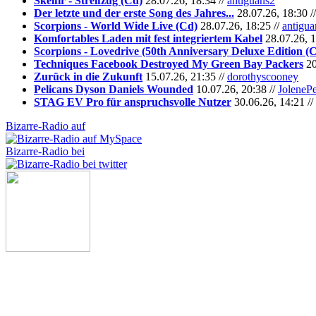
Skelfir - Streifzug (Cd)
28.07.26, 18:34 //
antiguans2
Der letzte und der erste Song des Jahres...
28.07.26, 18:30 /
Scorpions - World Wide Live (Cd)
28.07.26, 18:25 //
antigua
Komfortables Laden mit fest integriertem Kabel
28.07.26, 1
Scorpions - Lovedrive (50th Anniversary Deluxe Edition (
Techniques Facebook Destroyed My Green Bay Packers
20
Zurück in die Zukunft
15.07.26, 21:35 //
dorothyscooney
Pelicans Dyson Daniels Wounded
10.07.26, 20:38 //
JoleneP
STAG EV Pro für anspruchsvolle Nutzer
30.06.26, 14:21 //
Bizarre-Radio auf
Bizarre-Radio bei