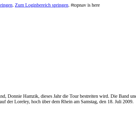
ringen
.
Zum Loginbereich springen
.
#topnav is here
nd, Donnie Hamzik, dieses Jahr die Tour bestreiten wird. Die Band u
I auf der Loreley, hoch über dem Rhein am Samstag, den 18. Juli 2009.