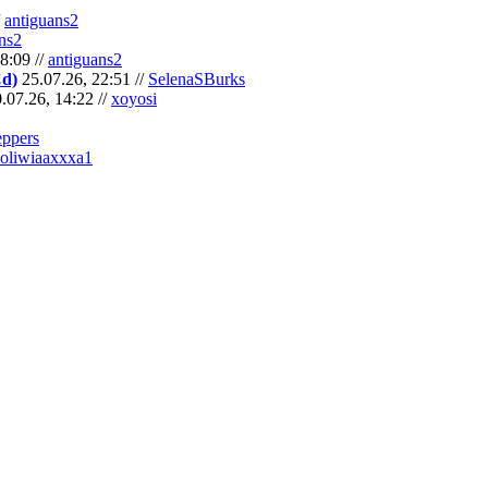
/
antiguans2
ns2
8:09 //
antiguans2
Cd)
25.07.26, 22:51 //
SelenaSBurks
.07.26, 14:22 //
xoyosi
eppers
oliwiaaxxxa1