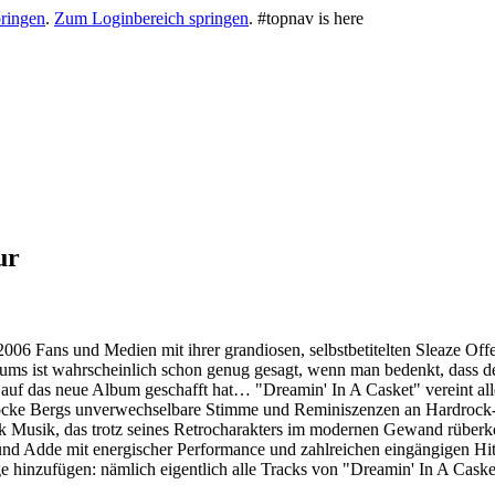
ringen
.
Zum Loginbereich springen
.
#topnav is here
ur
06 Fans und Medien mit ihrer grandiosen, selbstbetitelten Sleaze Offe
ums ist wahrscheinlich schon genug gesagt, wenn man bedenkt, dass d
cht auf das neue Album geschafft hat… "Dreamin' In A Casket" vereint a
, Jocke Bergs unverwechselbare Stimme und Reminiszenzen an Hardroc
k Musik, das trotz seines Retrocharakters im modernen Gewand rüberko
 und Adde mit energischer Performance und zahlreichen eingängigen 
hinzufügen: nämlich eigentlich alle Tracks von "Dreamin' In A Casket"