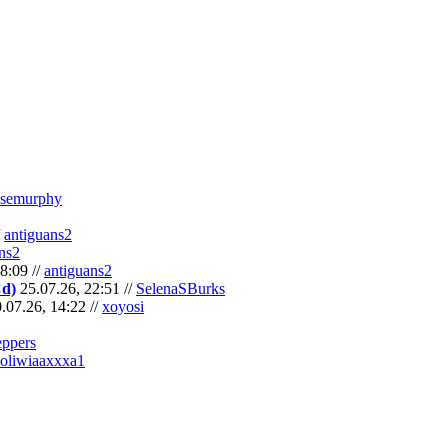
semurphy
/
antiguans2
ns2
8:09 //
antiguans2
Cd)
25.07.26, 22:51 //
SelenaSBurks
.07.26, 14:22 //
xoyosi
eppers
oliwiaaxxxa1