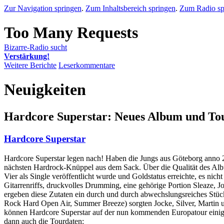
Zur Navigation springen
.
Zum Inhaltsbereich springen
.
Zum Radio sp
Bizarre-Radio sucht
Verstärkung!
Weitere Berichte
Leserkommentare
Neuigkeiten
Hardcore Superstar: Neues Album und To
Hardcore Superstar
Hardcore Superstar legen nach! Haben die Jungs aus Göteborg anno 20
nächsten Hardrock-Knüppel aus dem Sack. Über die Qualität des Alb
Vier als Single veröffentlicht wurde und Goldstatus erreichte, es ni
Gitarrenriffs, druckvolles Drumming, eine gehörige Portion Sleaze
ergeben diese Zutaten ein durch und durch abwechslungsreiches Stüc
Rock Hard Open Air, Summer Breeze) sorgten Jocke, Silver, Martin
können Hardcore Superstar auf der nun kommenden Europatour einige 
dann auch die Tourdaten: