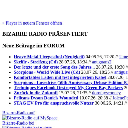
» Player in neuem Fenster öffnen
BIZARRE RADIO
PRÄSENTIERT
Neue Beiträge im
FORUM
Heavy Metal Livegasthof (Neuigkeit)
04.08.26, 17:20 //
Jame
Skelfir - Streifzug (Cd)
28.07.26, 18:34 //
antiguans2
Der letzte und der erste Song des Jahres...
28.07.26, 18:30 /
Scorpions - World Wide Live (Cd)
28.07.26, 18:25 //
antigua
Komfortables Laden mit fest integriertem Kabel
28.07.26, 1
Scorpions - Lovedrive (50th Anniversary Deluxe Edition (
Techniques Facebook Destroyed My Green Bay Packers
20
Zurück in die Zukunft
15.07.26, 21:35 //
dorothyscooney
Pelicans Dyson Daniels Wounded
10.07.26, 20:38 //
JoleneP
STAG EV Pro für anspruchsvolle Nutzer
30.06.26, 14:21 //
Bizarre-Radio auf
Bizarre-Radio bei