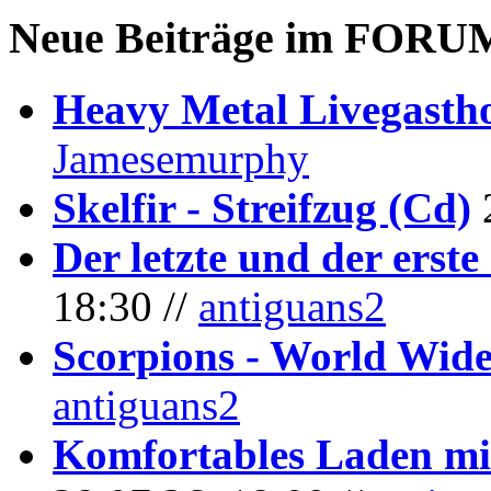
Neue Beiträge im
FORU
Heavy Metal Livegastho
Jamesemurphy
Skelfir - Streifzug (Cd)
Der letzte und der erste
18:30 //
antiguans2
Scorpions - World Wide
antiguans2
Komfortables Laden mit