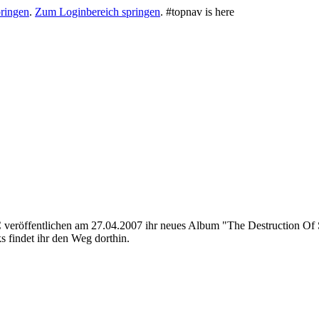
ringen
.
Zum Loginbereich springen
.
#topnav is here
röffentlichen am 27.04.2007 ihr neues Album "The Destruction Of Sma
 findet ihr den Weg dorthin.