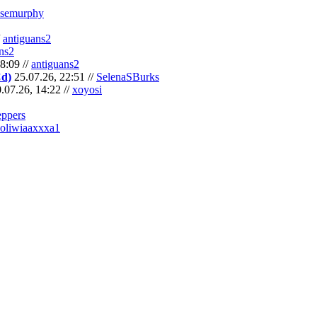
semurphy
/
antiguans2
ns2
8:09 //
antiguans2
Cd)
25.07.26, 22:51 //
SelenaSBurks
.07.26, 14:22 //
xoyosi
eppers
oliwiaaxxxa1