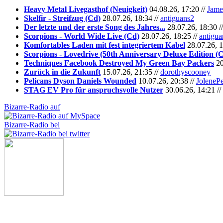
Heavy Metal Livegasthof (Neuigkeit)
04.08.26, 17:20 //
Jame
Skelfir - Streifzug (Cd)
28.07.26, 18:34 //
antiguans2
Der letzte und der erste Song des Jahres...
28.07.26, 18:30 /
Scorpions - World Wide Live (Cd)
28.07.26, 18:25 //
antigua
Komfortables Laden mit fest integriertem Kabel
28.07.26, 1
Scorpions - Lovedrive (50th Anniversary Deluxe Edition (
Techniques Facebook Destroyed My Green Bay Packers
20
Zurück in die Zukunft
15.07.26, 21:35 //
dorothyscooney
Pelicans Dyson Daniels Wounded
10.07.26, 20:38 //
JoleneP
STAG EV Pro für anspruchsvolle Nutzer
30.06.26, 14:21 //
Bizarre-Radio auf
Bizarre-Radio bei