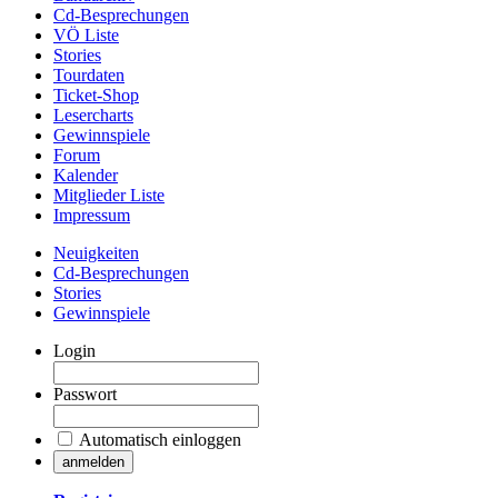
Cd-Besprechungen
VÖ Liste
Stories
Tourdaten
Ticket-Shop
Lesercharts
Gewinnspiele
Forum
Kalender
Mitglieder Liste
Impressum
Neuigkeiten
Cd-Besprechungen
Stories
Gewinnspiele
Login
Passwort
Automatisch einloggen