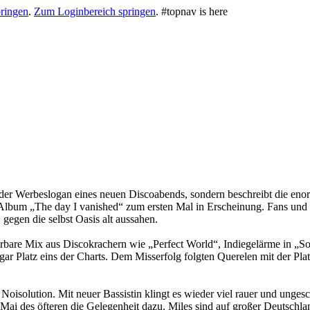
ringen
.
Zum Loginbereich springen
.
#topnav is here
der Werbeslogan eines neuen Discoabends, sondern beschreibt die enor
 Album „The day I vanished“ zum ersten Mal in Erscheinung. Fans und 
gegen die selbst Oasis alt aussahen.
erbare Mix aus Discokrachern wie „Perfect World“, Indiegelärme in „S
ogar Platz eins der Charts. Dem Misserfolg folgten Querelen mit der Pl
Noisolution. Mit neuer Bassistin klingt es wieder viel rauer und unge
Mai des öfteren die Gelegenheit dazu. Miles sind auf großer Deutschla