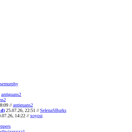
semurphy
/
antiguans2
ns2
8:09 //
antiguans2
Cd)
25.07.26, 22:51 //
SelenaSBurks
.07.26, 14:22 //
xoyosi
eppers
oliwiaaxxxa1