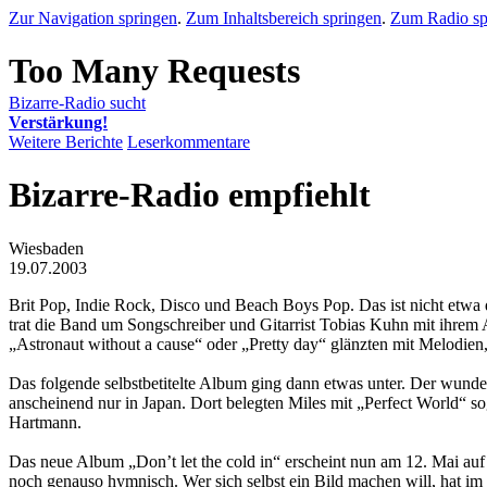
Zur Navigation springen
.
Zum Inhaltsbereich springen
.
Zum Radio sp
Bizarre-Radio sucht
Verstärkung!
Weitere Berichte
Leserkommentare
Bizarre-Radio empfiehlt
Wiesbaden
19.07.2003
Brit Pop, Indie Rock, Disco und Beach Boys Pop. Das ist nicht etwa 
trat die Band um Songschreiber und Gitarrist Tobias Kuhn mit ihrem
„Astronaut without a cause“ oder „Pretty day“ glänzten mit Melodien, 
Das folgende selbstbetitelte Album ging dann etwas unter. Der wund
anscheinend nur in Japan. Dort belegten Miles mit „Perfect World“ s
Hartmann.
Das neue Album „Don’t let the cold in“ erscheint nun am 12. Mai auf 
noch genauso hymnisch. Wer sich selbst ein Bild machen will, hat im 