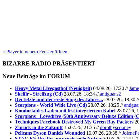
» Player in neuem Fenster öffnen
BIZARRE RADIO
PRÄSENTIERT
Neue Beiträge im
FORUM
Heavy Metal Livegasthof (Neuigkeit)
04.08.26, 17:20 //
Jame
Skelfir - Streifzug (Cd)
28.07.26, 18:34 //
antiguans2
Der letzte und der erste Song des Jahres...
28.07.26, 18:30 /
Scorpions - World Wide Live (Cd)
28.07.26, 18:25 //
antigua
Komfortables Laden mit fest integriertem Kabel
28.07.26, 1
Scorpions - Lovedrive (50th Anniversary Deluxe Edition (
Techniques Facebook Destroyed My Green Bay Packers
20
Zurück in die Zukunft
15.07.26, 21:35 //
dorothyscooney
Pelicans Dyson Daniels Wounded
10.07.26, 20:38 //
JoleneP
STAG EV Pro für anspruchsvolle Nutzer
30.06.26, 14:21 //