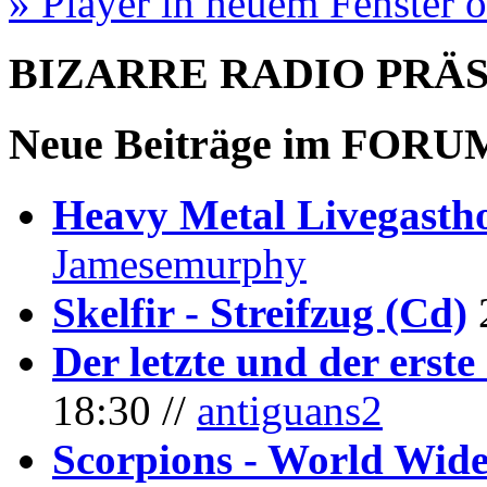
» Player in neuem Fenster 
BIZARRE RADIO
PRÄ
Neue Beiträge im
FORU
Heavy Metal Livegastho
Jamesemurphy
Skelfir - Streifzug (Cd)
Der letzte und der erste
18:30 //
antiguans2
Scorpions - World Wide