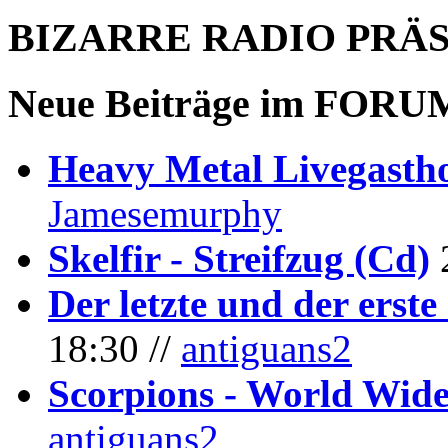
BIZARRE RADIO
PRÄ
Neue Beiträge im
FORU
Heavy Metal Livegastho
Jamesemurphy
Skelfir - Streifzug (Cd)
Der letzte und der erste
18:30 //
antiguans2
Scorpions - World Wide
antiguans2