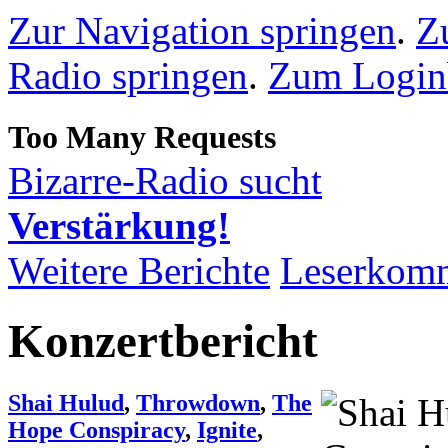
Zur Navigation springen
.
Z
Radio springen
.
Zum Loginb
Bizarre-Radio sucht
Verstärkung!
Weitere Berichte
Leserkom
Konzertbericht
Shai Hulud
,
Throwdown
,
The
Hope Conspiracy
,
Ignite
,