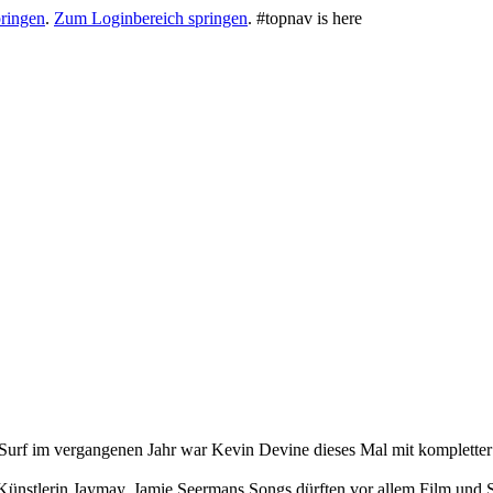
ringen
.
Zum Loginbereich springen
.
#topnav is here
Surf im vergangenen Jahr war Kevin Devine dieses Mal mit kompletter
nstlerin Jaymay. Jamie Seermans Songs dürften vor allem Film und Seri