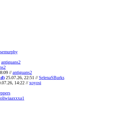
semurphy
/
antiguans2
ns2
8:09 //
antiguans2
Cd)
25.07.26, 22:51 //
SelenaSBurks
.07.26, 14:22 //
xoyosi
eppers
oliwiaaxxxa1