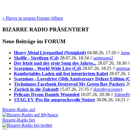
» Player in neuem Fenster öffnen
BIZARRE RADIO
PRÄSENTIERT
Neue Beiträge im
FORUM
Heavy Metal Livegasthof (Neuigkeit)
04.08.26, 17:20 //
Jame
Skelfir - Streifzug (Cd)
28.07.26, 18:34 //
antiguans2
Der letzte und der erste Song des Jahres...
28.07.26, 18:30 /
Scorpions - World Wide Live (Cd)
28.07.26, 18:25 //
antigua
Komfortables Laden mit fest integriertem Kabel
28.07.26, 1
Scorpions - Lovedrive (50th Anniversary Deluxe Edition (
Techniques Facebook Destroyed My Green Bay Packers
20
Zurück in die Zukunft
15.07.26, 21:35 //
dorothyscooney
Pelicans Dyson Daniels Wounded
10.07.26, 20:38 //
JoleneP
STAG EV Pro für anspruchsvolle Nutzer
30.06.26, 14:21 //
Bizarre-Radio auf
Bizarre-Radio bei