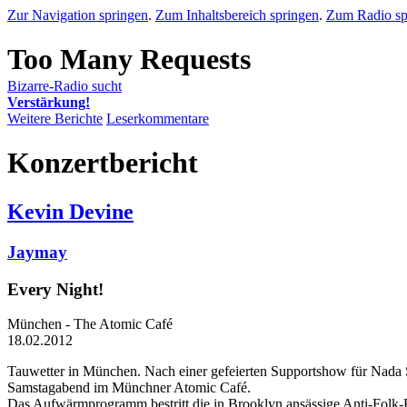
Zur Navigation springen
.
Zum Inhaltsbereich springen
.
Zum Radio sp
Bizarre-Radio sucht
Verstärkung!
Weitere Berichte
Leserkommentare
Konzertbericht
Kevin Devine
Jaymay
Every Night!
München - The Atomic Café
18.02.2012
Tauwetter in München. Nach einer gefeierten Supportshow für Nada 
Samstagabend im Münchner Atomic Café.
Das Aufwärmprogramm bestritt die in Brooklyn ansässige Anti-Folk-Kü