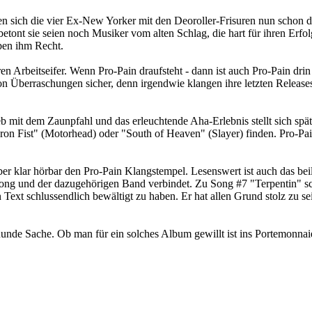
len sich die vier Ex-New Yorker mit den Deoroller-Frisuren nun schon 
nt sie seien noch Musiker vom alten Schlag, die hart für ihren Erfolg 
ben ihm Recht.
ren Arbeitseifer. Wenn Pro-Pain draufsteht - dann ist auch Pro-Pain dr
 Überraschungen sicher, denn irgendwie klangen ihre letzten Releases
it dem Zaunpfahl und das erleuchtende Aha-Erlebnis stellt sich spätest
Iron Fist" (Motorhead) oder "South of Heaven" (Slayer) finden. Pro-Pa
aber klar hörbar den Pro-Pain Klangstempel. Lesenswert ist auch das b
 Song und der dazugehörigen Band verbindet. Zu Song #7 "Terpentin" sc
 Text schlussendlich bewältigt zu haben. Er hat allen Grund stolz zu se
nde Sache. Ob man für ein solches Album gewillt ist ins Portemonnaie 