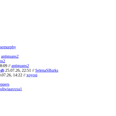
semurphy
/
antiguans2
ns2
8:09 //
antiguans2
Cd)
25.07.26, 22:51 //
SelenaSBurks
.07.26, 14:22 //
xoyosi
eppers
oliwiaaxxxa1