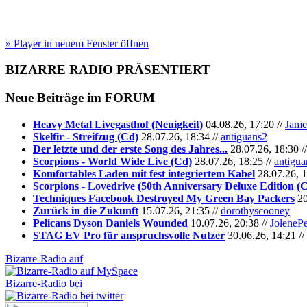
» Player in neuem Fenster öffnen
BIZARRE RADIO
PRÄSENTIERT
Neue Beiträge im
FORUM
Heavy Metal Livegasthof (Neuigkeit)
04.08.26, 17:20 //
Jame
Skelfir - Streifzug (Cd)
28.07.26, 18:34 //
antiguans2
Der letzte und der erste Song des Jahres...
28.07.26, 18:30 /
Scorpions - World Wide Live (Cd)
28.07.26, 18:25 //
antigua
Komfortables Laden mit fest integriertem Kabel
28.07.26, 1
Scorpions - Lovedrive (50th Anniversary Deluxe Edition (
Techniques Facebook Destroyed My Green Bay Packers
20
Zurück in die Zukunft
15.07.26, 21:35 //
dorothyscooney
Pelicans Dyson Daniels Wounded
10.07.26, 20:38 //
JoleneP
STAG EV Pro für anspruchsvolle Nutzer
30.06.26, 14:21 //
Bizarre-Radio auf
Bizarre-Radio bei