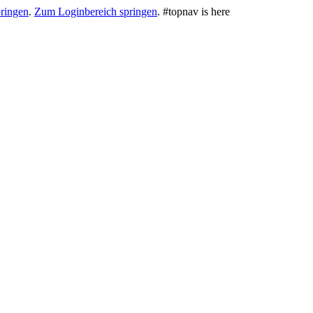
ringen
.
Zum Loginbereich springen
.
#topnav is here