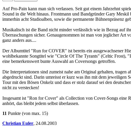
Auf Pro-Pain kann man sich verlassen. Seit gut einem Jahrzehnt spie
Sound in die Welt hinaus. Frontmann und Bandgründer Gary Meskil beto
immerhin acht Studioalben, sowie die permanente Bühnenpräsenz ge
Musikalisch ist die Band nicht minder verlässlich wie in Bezug auf ih
Überraschungen sicher. Genaugenommen ist man von jeglicher Art von
ganz anders aus....
Der Albumtitel "Run for COVER" ist bereits ein ausgewachsener Hieb m
wohlbekannte Songtitel wie "Circle Of The Tyrants" (Celtic Frost), "
eine bemerkenswert bunte Auswahl an Coversongs getroffen.
Die Interpretationen sind zumeist nahe am Original gehalten, tragen 
abgedruckt sind. Darin umreisst er kurz was ihn mit dem jeweiligen
Tour mit den Bösen Onkelz und dass er stolz darauf sei den deutschen
nicht zu verstecken!
Insgesamt ist "Ron for Cover" als Collection von Cover-Songs eine Ru
anhört, das bleibt jedem selbst überlassen.
11
Punkte
(von max. 15)
Christian Euler
,
24.08.2003