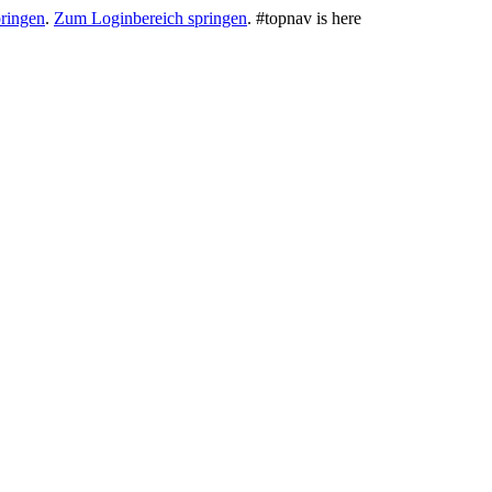
ringen
.
Zum Loginbereich springen
.
#topnav is here