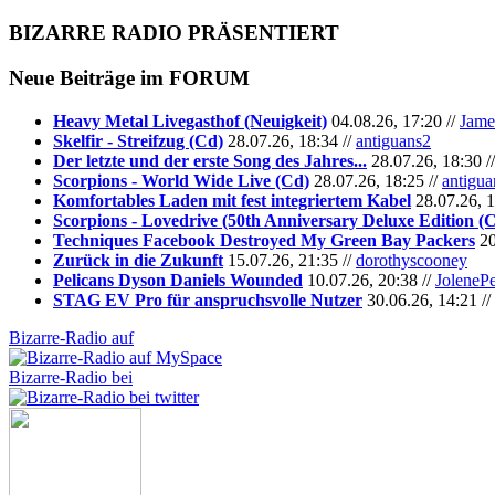
BIZARRE RADIO
PRÄSENTIERT
Neue Beiträge im
FORUM
Heavy Metal Livegasthof (Neuigkeit)
04.08.26, 17:20 //
Jame
Skelfir - Streifzug (Cd)
28.07.26, 18:34 //
antiguans2
Der letzte und der erste Song des Jahres...
28.07.26, 18:30 /
Scorpions - World Wide Live (Cd)
28.07.26, 18:25 //
antigua
Komfortables Laden mit fest integriertem Kabel
28.07.26, 1
Scorpions - Lovedrive (50th Anniversary Deluxe Edition (
Techniques Facebook Destroyed My Green Bay Packers
20
Zurück in die Zukunft
15.07.26, 21:35 //
dorothyscooney
Pelicans Dyson Daniels Wounded
10.07.26, 20:38 //
JoleneP
STAG EV Pro für anspruchsvolle Nutzer
30.06.26, 14:21 //
Bizarre-Radio auf
Bizarre-Radio bei