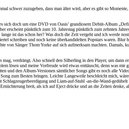
nchmal schwer zuzugeben, dass man älter wird, aber es gibt so Momente,
elt es sich doch um eine DVD von Oasis’ grandiosem Debüt-Album „Def
ber erscheint pünktlich zum 10. Jahrestag pünktlich zum zehnten Jah
lange ist das schon her? Was doch die Zeit vergeht und ich werde nosta
iertel schreiben und noch keine überkandidelten Popstars waren. Blur h
hte von Sänger Thom Yorke auf sich aufmerksam machten. Damals, kurz
mag, verdrängt. Also schnell den Silberling in den Player, um dann e
oblem lösen und meine Vorfreude wird etwas enttäuscht, denn was mir 
n und den Album-Versionen sämtlicher Songs gibt es noch alle Videos
 Song zum Besten bringen. Leichte Langeweile beschleicht mich, wäre
it Schlagzeugerbeerdigung und Liam-auf-Stuhl -an-die-Wand-gedübelt ha
üchterung breit, als ich auf Eject drücke und an die Zeiten denke, a