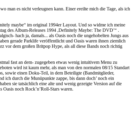
 wo man es nicht verleugnen kann. Einer ereilte mich die Tage, als ich
initely maybe“ im original 1994er Layout. Und so widme ich meine
restag des Album-Releases 1994 ,Definitely Maybe: The DVD’“ .
lgisch- hach ja, damals... als Oasis noch die ungehobelten Jungs aus
aben gerade Parklife veröffentlicht und Oasis waren ihnen ziemlich
 vor dem großen Britpop Hype, als all diese Bands noch richtig
rstmal fast an dem- zugegeben etwas wenig intuitivem Menu zu
geboten wird ist kaum mehr, als man von den normalen 08/15 Standart
, sowie einen Doku-Teil, in dem Beteiligte (Bandmitglieder,
nd ich durch die Munüpunkte zappe, bis dann doch’ noch ein
ben sie tatsächlich eine alte und wenig gezeigte Version auf die
ls Oasis noch Rock’n’Roll-Stars waren.