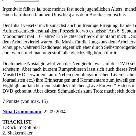
Irgendwie fällt es ja, trotz meines fast noch jugendlichen Alters, ma
einen harmlosen braunen Umschlag aus dem Briefkasten fischte.
Der Inhalt versetzt mich zunächst auch in freudige Erregung, hand
Aufmerksamkeit erstmal dem Presseinfo, wo es heisst:“Am 6. Septem
Mooooment mal -10 Jahre? Ein leichter Schreck durchfährt mich... So 
dem Arbeiterviertel waren, die Musik für die Jungs aus dem Arbeiterv
schnuppe, während Radiohead eigentlich eher durch Selbstmordgerüc
cool waren und man ungestraft alle gleichzeitig hören durfte.
Doch meine Nostalgie wird von der Neugierde, was auf der DVD sein 
scheitern. Aber nach kurzem Rumprobieren lässt sich auch dieses Pr
MusikDVDs erwarten kann: Neben den obligatorischen Livemitschnitte
Journalisten etc.) ihre Erinnerungen und Kommentare zum jeweiligen
Highlight auftaucht- denn statt des üblichen „Live Forever“ Videos m
DVD gebrannt. Aber diesen Schmankerls zum Trotz macht sich doch Ern
7
Punkte
(von max. 15)
Nina Grannemann
,
22.09.2004
TRACKLIST
1.Rock 'n' Roll Star
2. Shakermaker