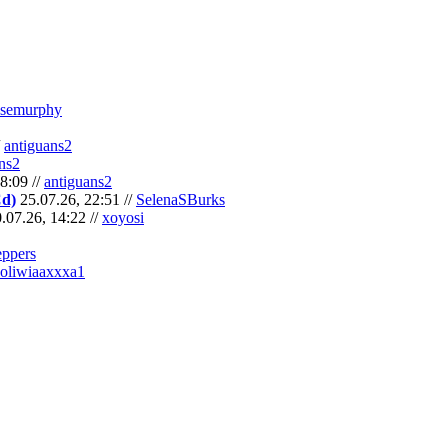
semurphy
/
antiguans2
ns2
8:09 //
antiguans2
Cd)
25.07.26, 22:51 //
SelenaSBurks
.07.26, 14:22 //
xoyosi
eppers
oliwiaaxxxa1