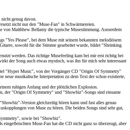
 nicht genug davon.
rsetzt nicht nur den "Muse-Fan" in Schwärmereien.
 Stimme von Matthhew Bellamy die typische Musestimmung. Ausserdem
ngs "Yes Please", bei dem Muse mit seinem bekannten melodiösem
Gitarre, sowohl für die Stimme gearbeitet wurde, bildet "Shrinking
utzt werden. Das richtige Musefeeling kam bei mir erst richtig bei
wirkt der Song auch etwas mystisch, was ihn für mich sehr interessant
m Titel "Hyper Music", von der Vorgänger CD "Origin Of Symmetry"
 neue musikalische Interpretation zu dem Text der schon existierte,
 einem ruhigen Anfang und der plötzlichen Explosion.
onen, der "Origin Of Symmetry" und "Showbiz"-Songs sind einsame
 "Showbiz"-Version gleichzeitig hören kann und fast alles genau
 Auskopplungen von Muse zu hören. Die beiden Songs sind sehr gut,
 Symmetry", sowie bei "Showbiz".
s eingefleischten Muse-Fan hat die CD nicht ganz so überzeugt, aber