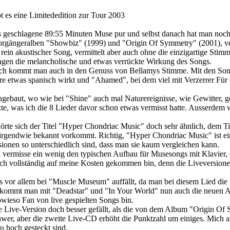
 es eine Limitededition zur Tour 2003
 geschlagene 89:55 Minuten Muse pur und selbst danach hat man noch
Vorgängeralben "Showbiz" (1999) und "Origin Of Symmetry" (2001), ve
st rein akustischer Song, vermittelt aber auch ohne die einzigartige
agen die melancholische und etwas verrückte Wirkung des Songs.
lich kommt man auch in den Genuss von Bellamys Stimme. Mit den So
re etwas spanisch wirkt und "Ahamed", bei dem viel mit Verzerrer Für 
ebaut, wo wie bei "Shine" auch mal Naturereignisse, wie Gewitter, gen
zte, was ich die 8 Lieder davor schon etwas vermisst hatte. Ausserdem 
h hörte sich der Titel "Hyper Chondriac Music" doch sehr ähnlich, de
irgendwie bekannt vorkommt. Richtig, "Hyper Chondriac Music" ist eine
sionen so unterschiedlich sind, dass man sie kaum vergleichen kann.
ich vermisse ein wenig den typischen Aufbau für Musesongs mit Klavier,
er ich vollständig auf meine Kosten gekommen bin, denn die Liveversi
as vor allem bei "Muscle Museum" auffällt, da man bei diesem Lied die
m bekommt man mit "Deadstar" und "In Your World" nun auch die neuen
wieso Fan von live gespielten Songs bin.
e Live-Version doch besser gefällt, als die von dem Album "Origin Of
wer, aber die zweite Live-CD erhöht die Punktzahl um einiges. Mich al
u hoch gesteckt sind.