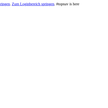
ringen
.
Zum Loginbereich springen
.
#topnav is here