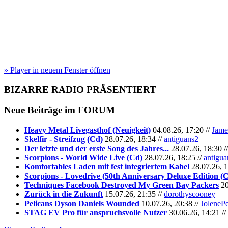
» Player in neuem Fenster öffnen
BIZARRE RADIO
PRÄSENTIERT
Neue Beiträge im
FORUM
Heavy Metal Livegasthof (Neuigkeit)
04.08.26, 17:20 //
Jame
Skelfir - Streifzug (Cd)
28.07.26, 18:34 //
antiguans2
Der letzte und der erste Song des Jahres...
28.07.26, 18:30 /
Scorpions - World Wide Live (Cd)
28.07.26, 18:25 //
antigua
Komfortables Laden mit fest integriertem Kabel
28.07.26, 1
Scorpions - Lovedrive (50th Anniversary Deluxe Edition (
Techniques Facebook Destroyed My Green Bay Packers
20
Zurück in die Zukunft
15.07.26, 21:35 //
dorothyscooney
Pelicans Dyson Daniels Wounded
10.07.26, 20:38 //
JoleneP
STAG EV Pro für anspruchsvolle Nutzer
30.06.26, 14:21 //