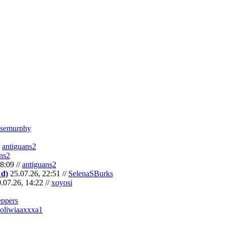
semurphy
/
antiguans2
ns2
8:09 //
antiguans2
Cd)
25.07.26, 22:51 //
SelenaSBurks
.07.26, 14:22 //
xoyosi
eppers
oliwiaaxxxa1