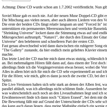
Achtung: Diese CD wurde schon am 1.7.2002 veröffentlicht. Nun gibt
Soviel Muse gab es noch nie. Auf der neuen Muse Doppel-CD gibt es
Die Mischung aus vielen neuen, aber auch älteren Liedern von den 
Die erste der beiden CDs fängt relativ langsam an und "Forced In" i
unterstützen ein permanentes Meeresrauschen und verrückte Basseinl
"Shrinking Universe" lockert dann die Stimmung etwas auf und end
Mikrogeschrei auftrumpft, "Nature1", der durch den Einsatz der Gitar
Universe" den belebteren und schnelleren Part der ersten CD.
Fast genau abwechselnd wird dann dazwischen ein ruhigerer Song eing
"The Gallery" zustande, da hier endlich mein geliebtes Klavier einset
machte.
Das letzte Lied der CD machte mich dann etwas stutzig, schliesslic
an. Bei mehrmaligem Hören fällt dann auf, dass einem der Text doch 
allerdings finde ich die Vorgängerversion etwas besser, wobei die Ver
Alles in allem hört sich für mich die CD sehr experimentell an und 
Für die Hörer, wie mich, gibt es dann ja noch die zweite CD, bei d
Spitze.
Die Live-Versionen halten sich sehr stark an denen der Alben fest, w
parallel abläuft, was ich allerdings nicht schlimm finde. Ausserde
was wahrscheinlich auch noch an den Liveaufnahmen liegt und ich so
Erwähnenswert finde ich dann noch "Citizen Erased", bei dem mir di
Die Bewertung fällt mir auf Grund der Unterschiede der CDs sehr sch
das kann auch daran liegen, dass meine Maßstäbe einfach ein wenig z