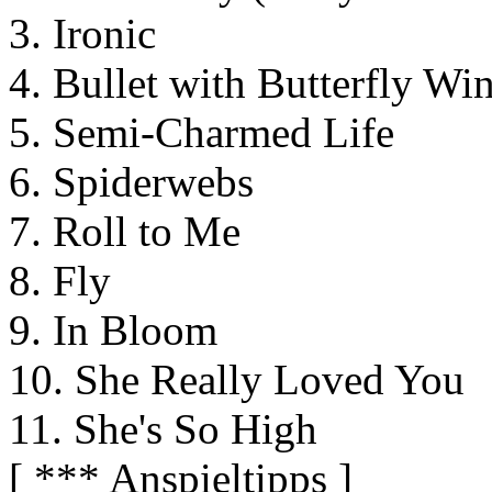
3. Ironic
4. Bullet with Butterfly Wi
5. Semi-Charmed Life
6. Spiderwebs
7. Roll to Me
8. Fly
9. In Bloom
10. She Really Loved You
11. She's So High
[ *** Anspieltipps ]