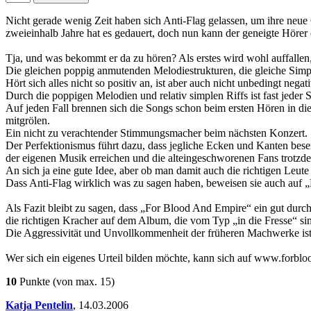
Nicht gerade wenig Zeit haben sich Anti-Flag gelassen, um ihre neue
zweieinhalb Jahre hat es gedauert, doch nun kann der geneigte Höre
Tja, und was bekommt er da zu hören? Als erstes wird wohl auffallen
Die gleichen poppig anmutenden Melodiestrukturen, die gleiche Simpli
Hört sich alles nicht so positiv an, ist aber auch nicht unbedingt negat
Durch die poppigen Melodien und relativ simplen Riffs ist fast jeder
Auf jeden Fall brennen sich die Songs schon beim ersten Hören in d
mitgrölen.
Ein nicht zu verachtender Stimmungsmacher beim nächsten Konzert.
Der Perfektionismus führt dazu, dass jegliche Ecken und Kanten bese
der eigenen Musik erreichen und die alteingeschworenen Fans trotzde
An sich ja eine gute Idee, aber ob man damit auch die richtigen Leute e
Dass Anti-Flag wirklich was zu sagen haben, beweisen sie auch auf „F
Als Fazit bleibt zu sagen, dass „For Blood And Empire“ ein gut durchd
die richtigen Kracher auf dem Album, die vom Typ „in die Fresse“ sin
Die Aggressivität und Unvollkommenheit der früheren Machwerke ist 
Wer sich ein eigenes Urteil bilden möchte, kann sich auf www.forbl
10
Punkte
(von max. 15)
Katja Pentelin
,
14.03.2006