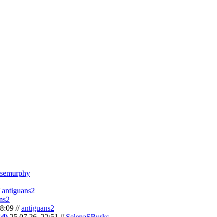
semurphy
/
antiguans2
ns2
8:09 //
antiguans2
Cd)
25.07.26, 22:51 //
SelenaSBurks