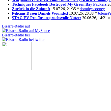
Techniques Facebook Destroyed My Green Bay Packers
20
Zurück in die Zukunft
15.07.26, 21:35 //
dorothyscooney
Pelicans Dyson Daniels Wounded
10.07.26, 20:38 //
JoleneP
STAG EV Pro für anspruchsvolle Nutzer
30.06.26, 14:21 //
Bizarre-Radio auf
Bizarre-Radio bei