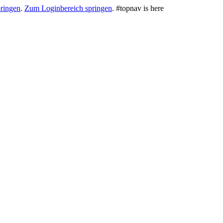
ringen
.
Zum Loginbereich springen
.
#topnav is here