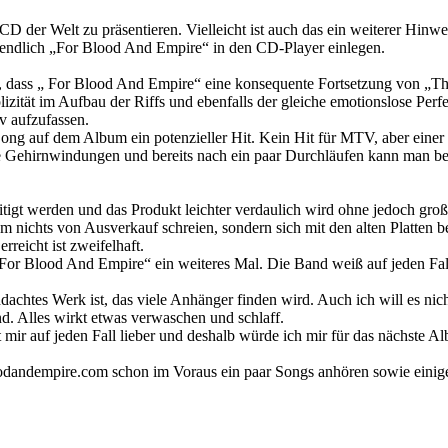
 CD der Welt zu präsentieren. Vielleicht ist auch das ein weiterer Hi
r endlich „For Blood And Empire“ in den CD-Player einlegen.
, dass „ For Blood And Empire“ eine konsequente Fortsetzung von „The 
zität im Aufbau der Riffs und ebenfalls der gleiche emotionslose Perf
iv aufzufassen.
 Song auf dem Album ein potenzieller Hit. Kein Hit für MTV, aber einer
ie Gehirnwindungen und bereits nach ein paar Durchläufen kann man be
itigt werden und das Produkt leichter verdaulich wird ohne jedoch gro
m nichts von Ausverkauf schreien, sondern sich mit den alten Platten 
rreicht ist zweifelhaft.
or Blood And Empire“ ein weiteres Mal. Die Band weiß auf jeden Fall, 
achtes Werk ist, das viele Anhänger finden wird. Auch ich will es nicht
d. Alles wirkt etwas verwaschen und schlaff.
mir auf jeden Fall lieber und deshalb würde ich mir für das nächste
oodandempire.com schon im Voraus ein paar Songs anhören sowie einige