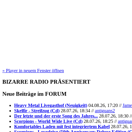
» Player in neuem Fenster öffnen
BIZARRE RADIO
PRÄSENTIERT
Neue Beiträge im
FORUM
Heavy Metal Livegasthof (Neuigkeit)
04.08.26, 17:20 //
Jame
Skelfir - Streifzug (Cd)
28.07.26, 18:34 //
antiguans2
Der letzte und der erste Song des Jahres...
28.07.26, 18:30 /
Scorpions - World Wide Live (Cd)
28.07.26, 18:25 //
antigua
Komfortables Laden mit fest integriertem Kabel
28.07.26, 1
Scorpions - Lovedrive (50th Anniversary Deluxe Edition (