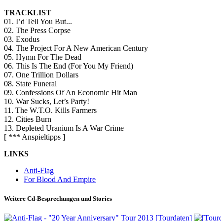
TRACKLIST
01. I’d Tell You But...
02. The Press Corpse
03. Exodus
04. The Project For A New American Century
05. Hymn For The Dead
06. This Is The End (For You My Friend)
07. One Trillion Dollars
08. State Funeral
09. Confessions Of An Economic Hit Man
10. War Sucks, Let’s Party!
11. The W.T.O. Kills Farmers
12. Cities Burn
13. Depleted Uranium Is A War Crime
[ *** Anspieltipps ]
LINKS
Anti-Flag
For Blood And Empire
Weitere Cd-Besprechungen und Stories