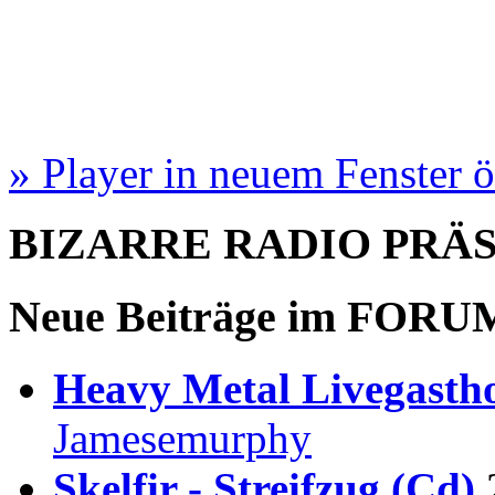
» Player in neuem Fenster 
BIZARRE RADIO
PRÄ
Neue Beiträge im
FORU
Heavy Metal Livegastho
Jamesemurphy
Skelfir - Streifzug (Cd)