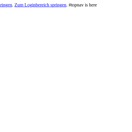
ringen
.
Zum Loginbereich springen
.
#topnav is here