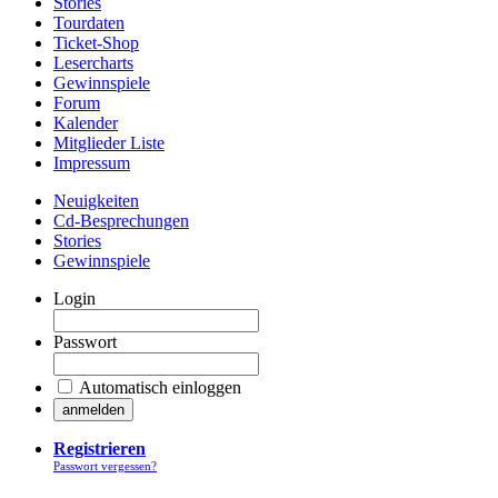
Stories
Tourdaten
Ticket-Shop
Lesercharts
Gewinnspiele
Forum
Kalender
Mitglieder Liste
Impressum
Neuigkeiten
Cd-Besprechungen
Stories
Gewinnspiele
Login
Passwort
Automatisch einloggen
Registrieren
Passwort vergessen?