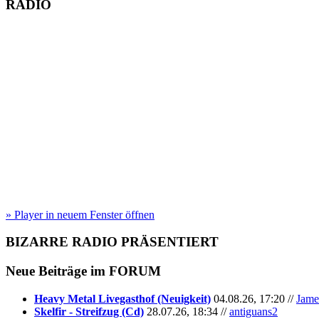
RADIO
» Player in neuem Fenster öffnen
BIZARRE RADIO
PRÄSENTIERT
Neue Beiträge im
FORUM
Heavy Metal Livegasthof (Neuigkeit)
04.08.26, 17:20 //
Jame
Skelfir - Streifzug (Cd)
28.07.26, 18:34 //
antiguans2