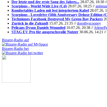
Der letzte und der erste Song des Jahres...
28.07.26, 18:30 /
Scorpions - World Wide Live (Cd)
28.07.26, 18:25 //
antigua
Komfortables Laden mit fest integriertem Kabel
28.07.26, 1
Scorpions - Lovedrive (50th Anniversary Deluxe Edition (
Techniques Facebook Destroyed My Green Bay Packers
20
Zurück in die Zukunft
15.07.26, 21:35 //
dorothyscooney
Pelicans Dyson Daniels Wounded
10.07.26, 20:38 //
JoleneP
STAG EV Pro für anspruchsvolle Nutzer
30.06.26, 14:21 //
Bizarre-Radio auf
Bizarre-Radio bei