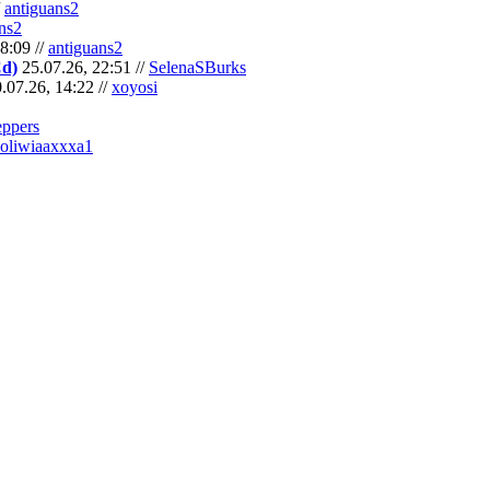
/
antiguans2
ns2
8:09 //
antiguans2
Cd)
25.07.26, 22:51 //
SelenaSBurks
.07.26, 14:22 //
xoyosi
eppers
oliwiaaxxxa1