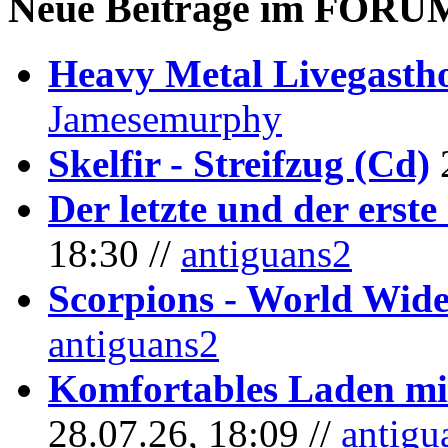
Neue Beiträge im
FORU
Heavy Metal Livegastho
Jamesemurphy
Skelfir - Streifzug (Cd)
Der letzte und der erste
18:30 //
antiguans2
Scorpions - World Wide
antiguans2
Komfortables Laden mit
28.07.26, 18:09 //
antigu