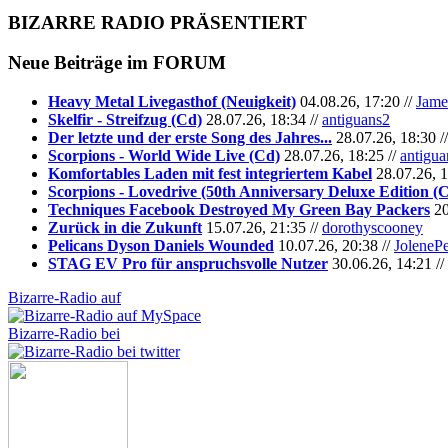
BIZARRE RADIO
PRÄSENTIERT
Neue Beiträge im
FORUM
Heavy Metal Livegasthof (Neuigkeit)
04.08.26, 17:20 //
Jame
Skelfir - Streifzug (Cd)
28.07.26, 18:34 //
antiguans2
Der letzte und der erste Song des Jahres...
28.07.26, 18:30 /
Scorpions - World Wide Live (Cd)
28.07.26, 18:25 //
antigua
Komfortables Laden mit fest integriertem Kabel
28.07.26, 1
Scorpions - Lovedrive (50th Anniversary Deluxe Edition (
Techniques Facebook Destroyed My Green Bay Packers
20
Zurück in die Zukunft
15.07.26, 21:35 //
dorothyscooney
Pelicans Dyson Daniels Wounded
10.07.26, 20:38 //
JoleneP
STAG EV Pro für anspruchsvolle Nutzer
30.06.26, 14:21 //
Bizarre-Radio auf
Bizarre-Radio bei