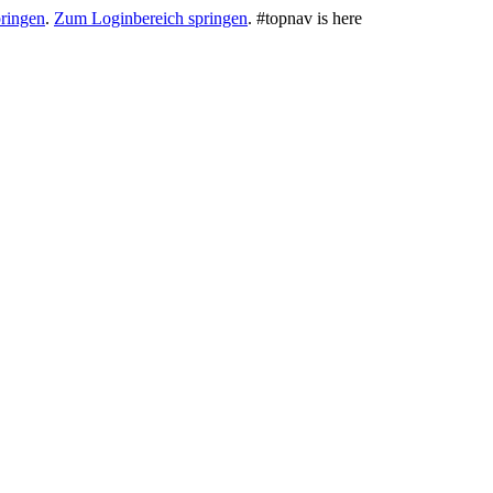
ringen
.
Zum Loginbereich springen
.
#topnav is here