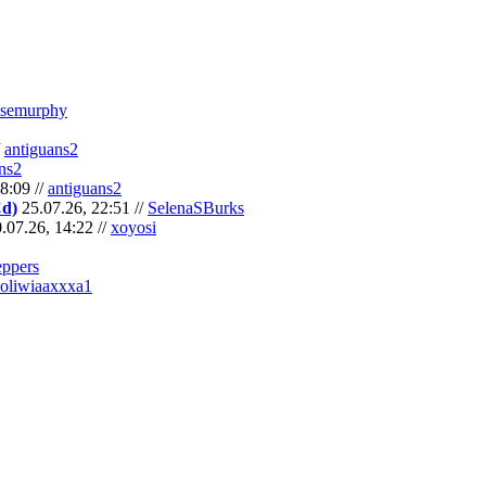
semurphy
/
antiguans2
ns2
8:09 //
antiguans2
Cd)
25.07.26, 22:51 //
SelenaSBurks
.07.26, 14:22 //
xoyosi
eppers
oliwiaaxxxa1