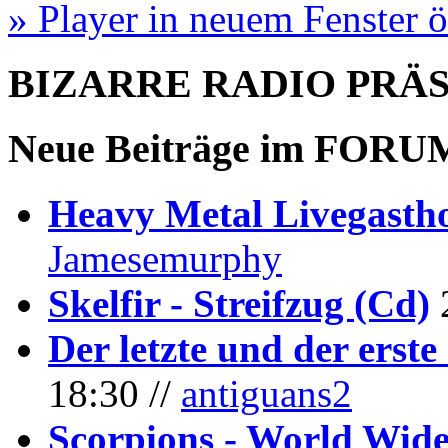
» Player in neuem Fenster 
BIZARRE RADIO
PRÄ
Neue Beiträge im
FORU
Heavy Metal Livegastho
Jamesemurphy
Skelfir - Streifzug (Cd)
Der letzte und der erste
18:30 //
antiguans2
Scorpions - World Wide