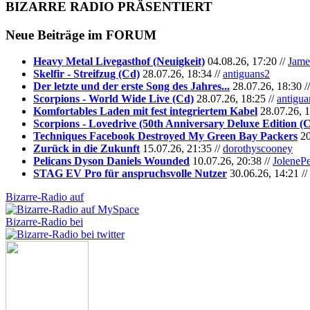
BIZARRE RADIO
PRÄSENTIERT
Neue Beiträge im
FORUM
Heavy Metal Livegasthof (Neuigkeit)
04.08.26, 17:20 //
Jame
Skelfir - Streifzug (Cd)
28.07.26, 18:34 //
antiguans2
Der letzte und der erste Song des Jahres...
28.07.26, 18:30 /
Scorpions - World Wide Live (Cd)
28.07.26, 18:25 //
antigua
Komfortables Laden mit fest integriertem Kabel
28.07.26, 1
Scorpions - Lovedrive (50th Anniversary Deluxe Edition (
Techniques Facebook Destroyed My Green Bay Packers
20
Zurück in die Zukunft
15.07.26, 21:35 //
dorothyscooney
Pelicans Dyson Daniels Wounded
10.07.26, 20:38 //
JoleneP
STAG EV Pro für anspruchsvolle Nutzer
30.06.26, 14:21 //
Bizarre-Radio auf
Bizarre-Radio bei