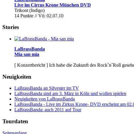
Live im Circus Krone München DVD
Trikont (Indigo)
14 Punkte // Vö: 02.07.10
Stories
LaBrassBanda
Mia san mia
[ Konzertbericht ]
Ich habe die Zukunft des Rock´n´Roll gesehen
Neuigkeiten
LaBrassBanda an Silvester im TV
LaBrassBanda sind am 3. März in Köln und wollen spielen
Neuigkeiten von LaBrassBanda
LaBrassBanda - Live im Zirkus Krone- DVD erscheint am 02.
LaBrassBanda: auch 2011 auf Tour
Tourdaten
Seitenanfang