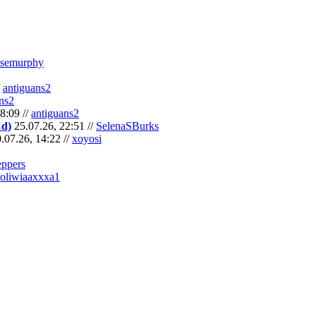
semurphy
/
antiguans2
ns2
8:09 //
antiguans2
Cd)
25.07.26, 22:51 //
SelenaSBurks
.07.26, 14:22 //
xoyosi
eppers
oliwiaaxxxa1