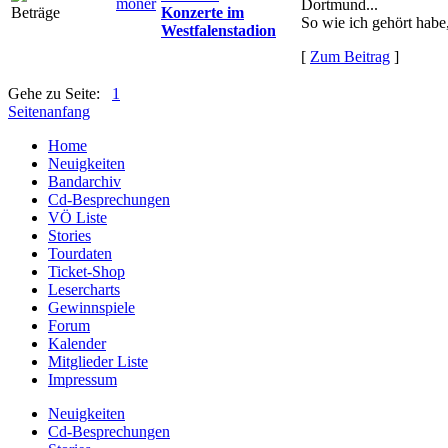
moner
Dortmund...
Konzerte im
So wie ich gehört habe,
Westfalenstadion
[
Zum Beitrag
]
Gehe zu Seite:
1
Seitenanfang
Home
Neuigkeiten
Bandarchiv
Cd-Besprechungen
VÖ Liste
Stories
Tourdaten
Ticket-Shop
Lesercharts
Gewinnspiele
Forum
Kalender
Mitglieder Liste
Impressum
Neuigkeiten
Cd-Besprechungen