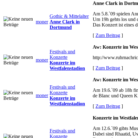
Anne Clark in Dort
Am 5.8.`09 spielen An
Gothic & Mittelalter
Um 19h gehts los und d
moner
Anne Clark in
Das Konzert ist eines 
Dortmund
[
Zum Beitrag
]
Aw: Konzerte im West
Festivals und
Konzerte
http://www.ruhrnachric
moner
Konzerte im
[
Zum Beitrag
]
Westfalenstadion
Aw: Konzerte im West
Festivals und
Am 19.6.`09 ab 18h f
Konzerte
moner
de Blanc und Queen Kin
Konzerte im
Westfalenstadion
[
Zum Beitrag
]
Konzerte im Westfale
Am 12.6.`09 gibts Musi
Festivals und
Dabei sind Rhaatid, U
Konzerte