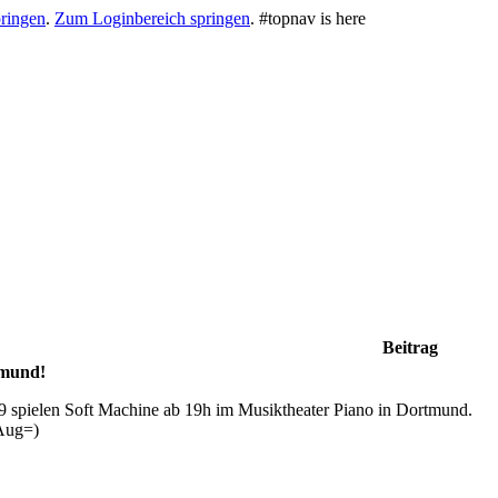
ringen
.
Zum Loginbereich springen
.
#topnav is here
Beitrag
tmund!
 spielen Soft Machine ab 19h im Musiktheater Piano in Dortmund.
 Aug=)