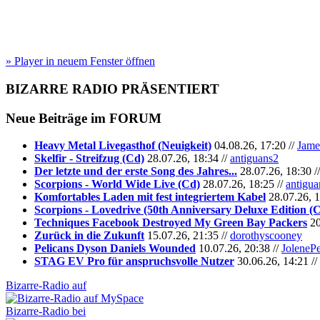
» Player in neuem Fenster öffnen
BIZARRE RADIO
PRÄSENTIERT
Neue Beiträge im
FORUM
Heavy Metal Livegasthof (Neuigkeit)
04.08.26, 17:20 //
Jame
Skelfir - Streifzug (Cd)
28.07.26, 18:34 //
antiguans2
Der letzte und der erste Song des Jahres...
28.07.26, 18:30 /
Scorpions - World Wide Live (Cd)
28.07.26, 18:25 //
antigua
Komfortables Laden mit fest integriertem Kabel
28.07.26, 1
Scorpions - Lovedrive (50th Anniversary Deluxe Edition (
Techniques Facebook Destroyed My Green Bay Packers
20
Zurück in die Zukunft
15.07.26, 21:35 //
dorothyscooney
Pelicans Dyson Daniels Wounded
10.07.26, 20:38 //
JoleneP
STAG EV Pro für anspruchsvolle Nutzer
30.06.26, 14:21 //
Bizarre-Radio auf
Bizarre-Radio bei