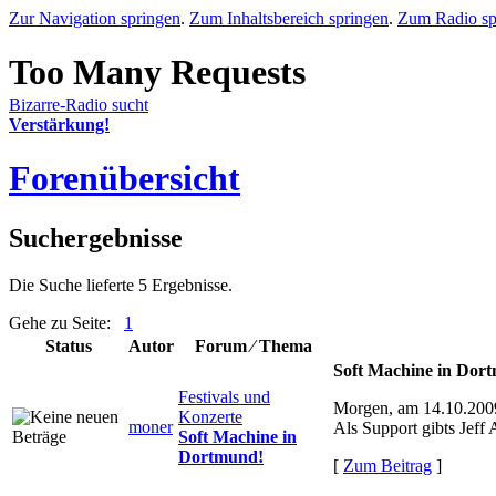
Zur Navigation springen
.
Zum Inhaltsbereich springen
.
Zum Radio sp
Bizarre-Radio sucht
Verstärkung!
Forenübersicht
Suchergebnisse
Die Suche lieferte 5 Ergebnisse.
Gehe zu Seite:
1
Status
Autor
Forum ⁄ Thema
Soft Machine in Dor
Festivals und
Morgen, am 14.10.2009
Konzerte
moner
Als Support gibts Jeff
Soft Machine in
Dortmund!
[
Zum Beitrag
]