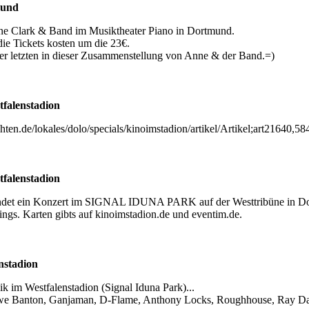
mund
ne Clark & Band im Musiktheater Piano in Dortmund.
ie Tickets kosten um die 23€.
der letzten in dieser Zusammenstellung von Anne & der Band.=)
falenstadion
hten.de/lokales/dolo/specials/kinoimstadion/artikel/Artikel;art21640,5
falenstadion
indet ein Konzert im SIGNAL IDUNA PARK auf der Westtribüne in D
gs. Karten gibts auf kinoimstadion.de und eventim.de.
nstadion
k im Westfalenstadion (Signal Iduna Park)...
we Banton, Ganjaman, D-Flame, Anthony Locks, Roughhouse, Ray Darw