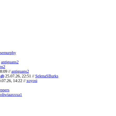
semurphy
/
antiguans2
ns2
8:09 //
antiguans2
Cd)
25.07.26, 22:51 //
SelenaSBurks
.07.26, 14:22 //
xoyosi
eppers
oliwiaaxxxa1