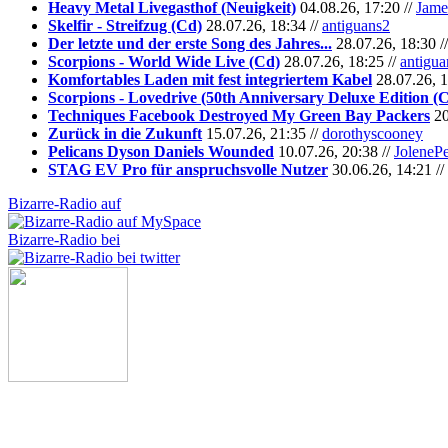
Heavy Metal Livegasthof (Neuigkeit)
04.08.26, 17:20 //
Jame
Skelfir - Streifzug (Cd)
28.07.26, 18:34 //
antiguans2
Der letzte und der erste Song des Jahres...
28.07.26, 18:30 /
Scorpions - World Wide Live (Cd)
28.07.26, 18:25 //
antigua
Komfortables Laden mit fest integriertem Kabel
28.07.26, 1
Scorpions - Lovedrive (50th Anniversary Deluxe Edition (
Techniques Facebook Destroyed My Green Bay Packers
20
Zurück in die Zukunft
15.07.26, 21:35 //
dorothyscooney
Pelicans Dyson Daniels Wounded
10.07.26, 20:38 //
JoleneP
STAG EV Pro für anspruchsvolle Nutzer
30.06.26, 14:21 //
Bizarre-Radio auf
Bizarre-Radio bei