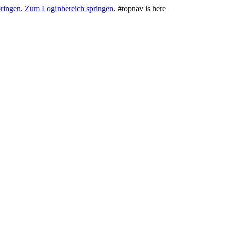
ringen
.
Zum Loginbereich springen
.
#topnav is here