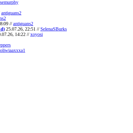
semurphy
/
antiguans2
ns2
8:09 //
antiguans2
Cd)
25.07.26, 22:51 //
SelenaSBurks
.07.26, 14:22 //
xoyosi
eppers
oliwiaaxxxa1