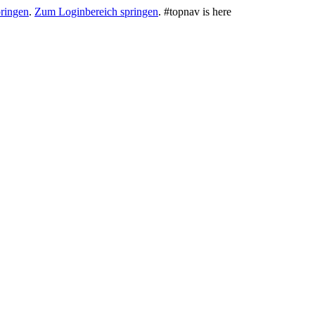
ringen
.
Zum Loginbereich springen
.
#topnav is here