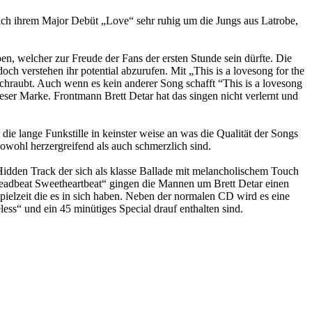
ach ihrem Major Debüt „Love“ sehr ruhig um die Jungs aus Latrobe,
n, welcher zur Freude der Fans der ersten Stunde sein dürfte. Die
doch verstehen ihr potential abzurufen. Mit „This is a lovesong for the
chraubt. Auch wenn es kein anderer Song schafft “This is a lovesong
eser Marke. Frontmann Brett Detar hat das singen nicht verlernt und
die lange Funkstille in keinster weise an was die Qualität der Songs
wohl herzergreifend als auch schmerzlich sind.
Hidden Track der sich als klasse Ballade mit melancholischem Touch
Deadbeat Sweetheartbeat“ gingen die Mannen um Brett Detar einen
ielzeit die es in sich haben. Neben der normalen CD wird es eine
less“ und ein 45 minütiges Special drauf enthalten sind.