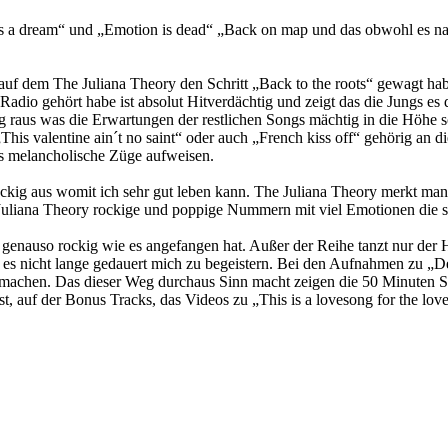
 is a dream“ und „Emotion is dead“ „Back on map und das obwohl es n
uf dem The Juliana Theory den Schritt „Back to the roots“ gewagt habe
 Radio gehört habe ist absolut Hitverdächtig und zeigt das die Jungs es 
 raus was die Erwartungen der restlichen Songs mächtig in die Höhe s
his valentine ain´t no saint“ oder auch „French kiss off“ gehörig an di
us melancholische Züge aufweisen.
ockig aus womit ich sehr gut leben kann. The Juliana Theory merkt man 
uliana Theory rockige und poppige Nummern mit viel Emotionen die so
genauso rockig wie es angefangen hat. Außer der Reihe tanzt nur der 
 es nicht lange gedauert mich zu begeistern. Bei den Aufnahmen zu „
e machen. Das dieser Weg durchaus Sinn macht zeigen die 50 Minuten Sp
t, auf der Bonus Tracks, das Videos zu „This is a lovesong for the love