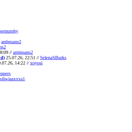
semurphy
/
antiguans2
ns2
8:09 //
antiguans2
Cd)
25.07.26, 22:51 //
SelenaSBurks
.07.26, 14:22 //
xoyosi
eppers
oliwiaaxxxa1