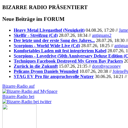
BIZARRE RADIO
PRÄSENTIERT
Neue Beiträge im
FORUM
Heavy Metal Livegasthof (Neuigkeit)
04.08.26, 17:20 //
Jame
Skelfir - Streifzug (Cd)
28.07.26, 18:34 //
antiguans2
Der letzte und der erste Song des Jahres...
28.07.26, 18:30 /
Scorpions - World Wide Live (Cd)
28.07.26, 18:25 //
antigua
Komfortables Laden mit fest integriertem Kabel
28.07.26, 1
Scorpions - Lovedrive (50th Anniversary Deluxe Edition (
Techniques Facebook Destroyed My Green Bay Packers
20
Zurück in die Zukunft
15.07.26, 21:35 //
dorothyscooney
Pelicans Dyson Daniels Wounded
10.07.26, 20:38 //
JoleneP
STAG EV Pro für anspruchsvolle Nutzer
30.06.26, 14:21 //
Bizarre-Radio auf
Bizarre-Radio bei