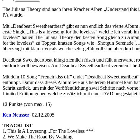
The Juliana Theory sind nach ihren Kracher Alben „Understand this
PA wurde.
Mit „Deadbeat Sweetheartbeat“ gibt es nun endlich das vierte Album a
erste Single „This is a lovesong for the loveless“ welche ich vorab im
loveless“ hauen The Juliana Theory den besten Song gleich zu Anfang
for the loveless” zu Toppen kratzen Songs wie „Shotgun Serenade”, „T
überzeugt mit klaren Vocals welche sehr gefühlvoll sind aber durcha
Deadbeat Sweetheartbeat klingt ziemlich frisch und fällt unerwartet r
eindrucksvoll beweisen. Auf Deadbeat Sweetheartbeat vereinen The J
Mit dem 10 Song “French kiss off” endet “Deadbeat Sweetheartbeat” 
entpuppt. Dafür dass dieses Album wie aus heiterem Himmel kam hat
Schritt zurück, um mit der Veröffentlichung zwei Schritte nach vorn
Limited Edition geben welche zusätzlich mit einer DVD ausgestattet is
13
Punkte
(von max. 15)
Ken Neusser
,
02.12.2005
TRACKLIST
1. This Is A Lovesong...For The Loveless ***
2. We Make The Road By Walking